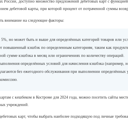
дах России, доступно множество предложений дебетовых карт с функцие
ием дебетовой карты, при которой процент от потраченной суммы возвр
ить внимание на следующие факторы:
 5%, но может быть и выше для определённых категорий товаров или усл
т повышенный кэшбэк по определенным категориям, таким как продукты
ой сумме кэшбэка в месяц или ограничениях по количеству операций.
ыполнения определённых условий для начисления кэшбэка (например, не
лагаются без ежегодного обслуживания при выполнении определённых у
 комиссию.
артам с кешбеком в Костроме для 2024 года, можно посетить сайты мес
вых учреждений.
дебетовых карт, чтобы выбрать наиболее подходящую под личные требова