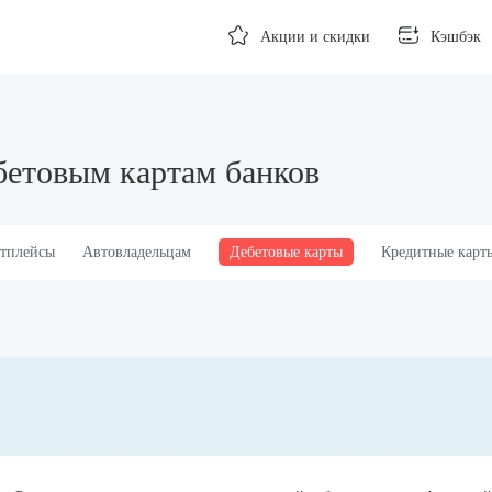
Акции и скидки
Кэшбэк
бетовым картам банков
тплейсы
Автовладельцам
Дебетовые карты
Кредитные карт