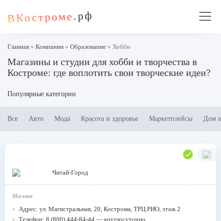
.рф
ВКостроме
Главная
»
Компании
»
Образование
»
Хобби
Магазины и студии для хобби и творчества в
Костроме: где воплотить свои творческие идеи?
Популярные категории
Все
Авто
Мода
Красота и здоровье
Маркетплейсы
Дом и
Читай-Город
Магазин
Адрес: ул. Магистральная, 20, Кострома, ТРЦ РИО, этаж 2
Телефон: 8 (800) 444-84-44 — круглосуточно