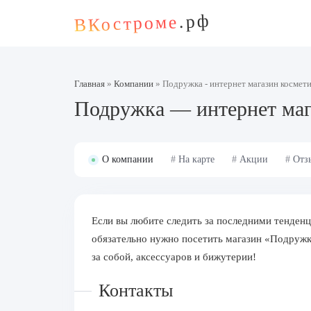
.рф
ВКостроме
Главная
»
Компании
»
Подружка - интернет магазин космет
Подружка — интернет маг
О компании
#
На карте
#
Акции
#
Отз
Если вы любите следить за последними тенденц
обязательно нужно посетить магазин «Подружк
за собой, аксессуаров и бижутерии!
Контакты